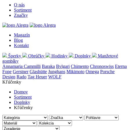
O nás
Sortiment
Značky
Magazín
Blog
Kontakt
Šperky
Obrúčky
Hodinky
Doplnky
Manžetové
gombíky
Annamaria Cammilli
Baraka
Bvlgari
Chimento
Chronoswiss
Eterna
Fope
Gerstner
Glashütte
Junghans
Mikimoto
Omega
Porsche
Design
Rado
Tag Heuer
WOLF
Kľúčenky
Domov
Sortiment
Doplnky
Kľúčenky