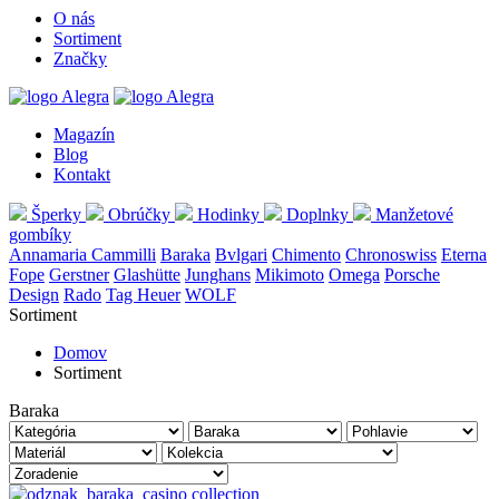
O nás
Sortiment
Značky
Magazín
Blog
Kontakt
Šperky
Obrúčky
Hodinky
Doplnky
Manžetové
gombíky
Annamaria Cammilli
Baraka
Bvlgari
Chimento
Chronoswiss
Eterna
Fope
Gerstner
Glashütte
Junghans
Mikimoto
Omega
Porsche
Design
Rado
Tag Heuer
WOLF
Sortiment
Domov
Sortiment
Baraka