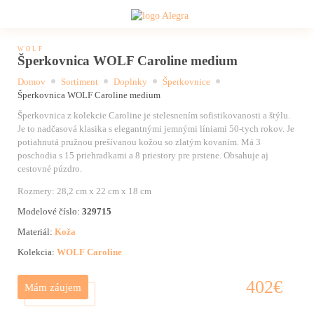
WOLF
Šperkovnica WOLF Caroline medium
Domov
Sortiment
Doplnky
Šperkovnice
Šperkovnica WOLF Caroline medium
Šperkovnica z kolekcie Caroline je stelesnením sofistikovanosti a štýlu.
Je to nadčasová klasika s elegantnými jemnými líniami 50-tych rokov. Je
potiahnutá pružnou prešívanou kožou so zlatým kovaním. Má 3
poschodia s 15 priehradkami a 8 priestory pre prstene. Obsahuje aj
cestovné púzdro.
Rozmery: 28,2 cm x 22 cm x 18 cm
Modelové číslo:
329715
Materiál:
Koža
Kolekcia:
WOLF Caroline
402
€
Mám záujem