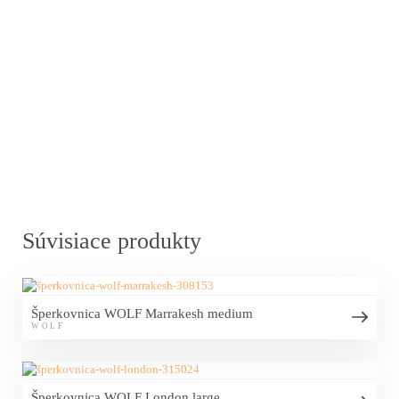
Súvisiace produkty
Šperkovnica WOLF Marrakesh medium
WOLF
Šperkovnica WOLF London large