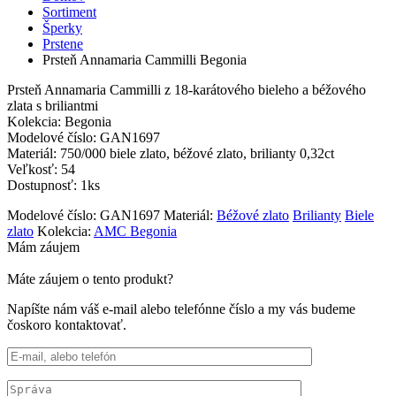
Sortiment
Šperky
Prstene
Prsteň Annamaria Cammilli Begonia
Prsteň Annamaria Cammilli z 18-karátového bieleho a béžového
zlata s briliantmi
Kolekcia: Begonia
Modelové číslo: GAN1697
Materiál: 750/000 biele zlato, béžové zlato, brilianty 0,32ct
Veľkosť: 54
Dostupnosť: 1ks
Modelové číslo:
GAN1697
Materiál:
Béžové zlato
Brilianty
Biele
zlato
Kolekcia:
AMC Begonia
Mám záujem
Máte záujem o tento produkt?
Napíšte nám váš e-mail alebo telefónne číslo a my vás budeme
čoskoro kontaktovať.