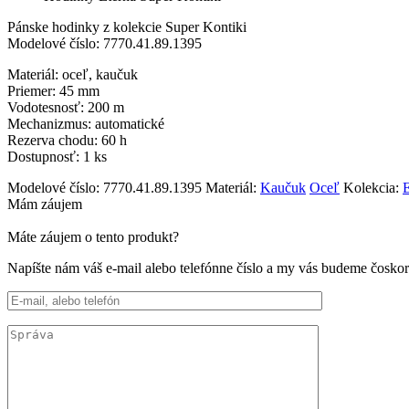
Pánske hodinky z kolekcie Super Kontiki
Modelové číslo: 7770.41.89.1395
Materiál: oceľ, kaučuk
Priemer: 45 mm
Vodotesnosť: 200 m
Mechanizmus: automatické
Rezerva chodu: 60 h
Dostupnosť: 1 ks
Modelové číslo:
7770.41.89.1395
Materiál:
Kaučuk
Oceľ
Kolekcia:
E
Mám záujem
Máte záujem o tento produkt?
Napíšte nám váš e-mail alebo telefónne číslo a my vás budeme čosko