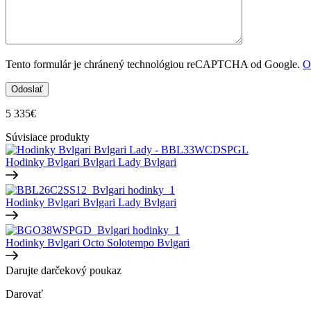
Tento formulár je chránený technológiou reCAPTCHA od Google.
O
5 335
€
Súvisiace produkty
Hodinky Bvlgari Bvlgari Lady
Bvlgari
Hodinky Bvlgari Bvlgari Lady
Bvlgari
Hodinky Bvlgari Octo Solotempo
Bvlgari
Darujte darčekový poukaz
Darovať