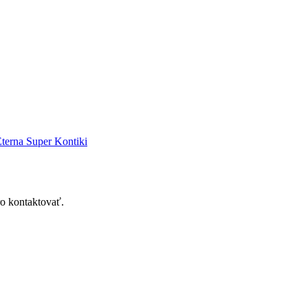
terna Super Kontiki
ro kontaktovať.