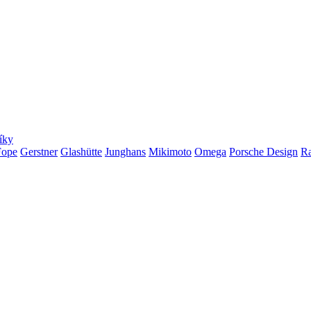
íky
Fope
Gerstner
Glashütte
Junghans
Mikimoto
Omega
Porsche Design
R