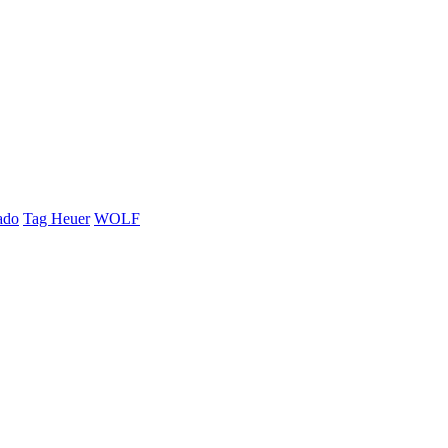
ado
Tag Heuer
WOLF