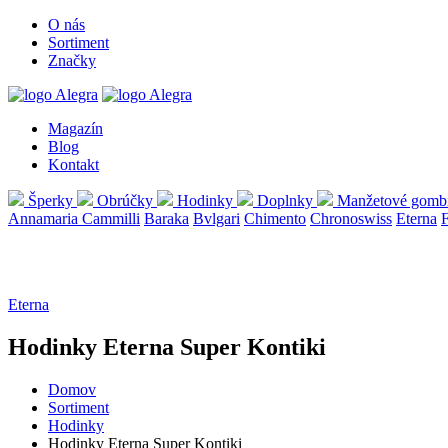
O nás
Sortiment
Značky
Magazín
Blog
Kontakt
Šperky
Obrúčky
Hodinky
Doplnky
Manžetové gomb
Annamaria Cammilli
Baraka
Bvlgari
Chimento
Chronoswiss
Eterna
Eterna
Hodinky Eterna Super Kontiki
Domov
Sortiment
Hodinky
Hodinky Eterna Super Kontiki